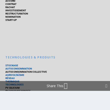
ACCORD
CONTRAT
RACHAT
INVESTISSEMENT
RESTRUCTURATION
NOMINATION
START-UP
TECHNOLOGIES & PRODUITS
STOCKAGE
AUTOCONSOMMATION
AUTOCONSOMMATION COLLECTIVE
AGRIVOLTAÏSME
RÉSEAU
THERMIQUE
TECHNOLOGIES
Share This
PV SILICIUM
PV COUCHES MINCES
PV ORGANIQUE
CELLULE SOLAIRE
PRODUITS
PANNEAU PV
ONDULEUR