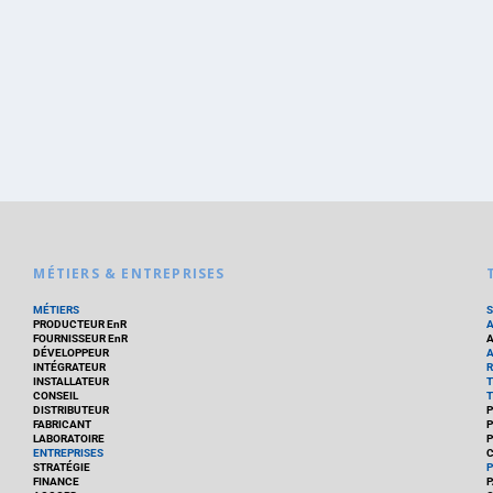
MÉTIERS & ENTREPRISES
MÉTIERS
PRODUCTEUR EnR
FOURNISSEUR EnR
A
DÉVELOPPEUR
A
INTÉGRATEUR
R
INSTALLATEUR
T
CONSEIL
T
DISTRIBUTEUR
P
FABRICANT
P
LABORATOIRE
P
ENTREPRISES
C
STRATÉGIE
P
FINANCE
P