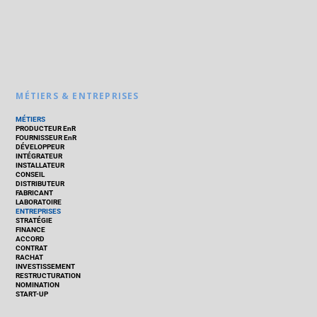
MÉTIERS & ENTREPRISES
MÉTIERS
PRODUCTEUR EnR
FOURNISSEUR EnR
DÉVELOPPEUR
INTÉGRATEUR
INSTALLATEUR
CONSEIL
DISTRIBUTEUR
FABRICANT
LABORATOIRE
ENTREPRISES
STRATÉGIE
FINANCE
ACCORD
CONTRAT
RACHAT
INVESTISSEMENT
RESTRUCTURATION
NOMINATION
START-UP