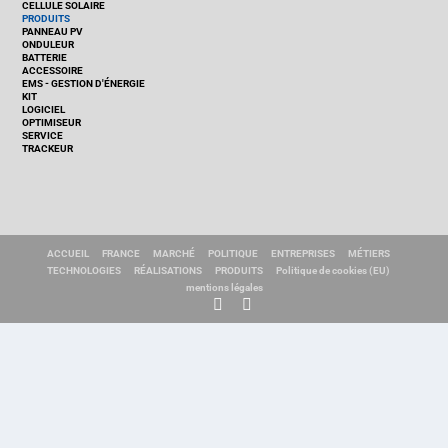
CELLULE SOLAIRE
PRODUITS
PANNEAU PV
ONDULEUR
BATTERIE
ACCESSOIRE
EMS - GESTION D'ÉNERGIE
KIT
LOGICIEL
OPTIMISEUR
SERVICE
TRACKEUR
ACCUEIL
FRANCE
MARCHÉ
POLITIQUE
ENTREPRISES
MÉTIERS
TECHNOLOGIES
RÉALISATIONS
PRODUITS
Politique de cookies (EU)
mentions légales