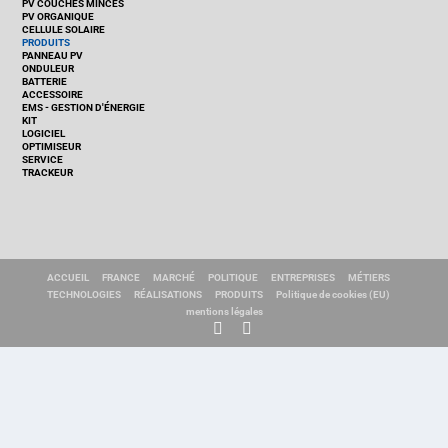
PV COUCHES MINCES
PV ORGANIQUE
CELLULE SOLAIRE
PRODUITS
PANNEAU PV
ONDULEUR
BATTERIE
ACCESSOIRE
EMS - GESTION D'ÉNERGIE
KIT
LOGICIEL
OPTIMISEUR
SERVICE
TRACKEUR
ACCUEIL
FRANCE
MARCHÉ
POLITIQUE
ENTREPRISES
MÉTIERS
TECHNOLOGIES
RÉALISATIONS
PRODUITS
Politique de cookies (EU)
mentions légales