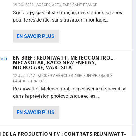
19 Déc 2023
|
ACCORD
,
ACTU
,
FABRICANT
,
FRANCE
Sunology, spécialiste français des stations solaires
pour le résidentiel sans travaux ni montage,...
EN SAVOIR PLUS
EN BREF : REUNIWATT, METEOCONTROL,
MECASOLAR, KACO NEW ENERGY,
MICROCARE, WÄRTSILÄ
12 Juin 2017
|
ACCORD
,
AMÉRIQUES
,
ASIE
,
EUROPE
,
FRANCE
,
RACHAT
,
STRATÉGIE
Reuniwatt et Meteocontrol, respectivement spécialisé
dans la prévision photovoltaïque et les...
EN SAVOIR PLUS
N DE LA PRODUCTION PV : CONTRATS REUNIWATT-