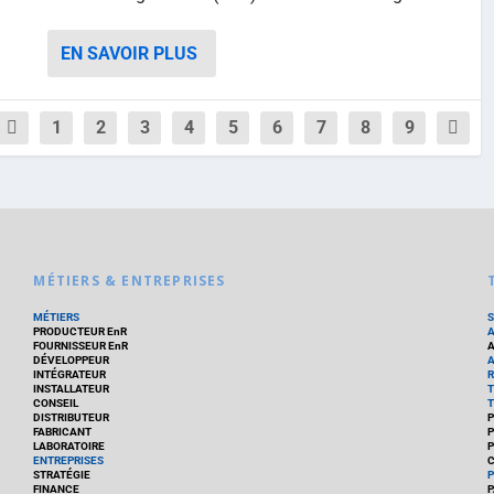
EN SAVOIR PLUS
1
2
3
4
5
6
7
8
9
MÉTIERS & ENTREPRISES
MÉTIERS
PRODUCTEUR EnR
FOURNISSEUR EnR
A
DÉVELOPPEUR
A
INTÉGRATEUR
R
INSTALLATEUR
T
CONSEIL
T
DISTRIBUTEUR
P
FABRICANT
P
LABORATOIRE
P
ENTREPRISES
C
STRATÉGIE
P
FINANCE
P