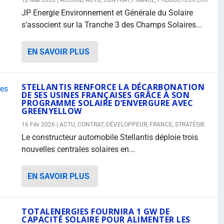
12 Mai 2026
|
ACCORD
,
ACTU
,
CONTRAT
,
FRANCE
,
PRODUCTEUR EnR
JP Energie Environnement et Générale du Solaire
s’associent sur la Tranche 3 des Champs Solaires...
EN SAVOIR PLUS
STELLANTIS RENFORCE LA DÉCARBONATION
DE SES USINES FRANÇAISES GRÂCE À SON
PROGRAMME SOLAIRE D’ENVERGURE AVEC
GREENYELLOW
16 Fév 2026
|
ACTU
,
CONTRAT
,
DÉVELOPPEUR
,
FRANCE
,
STRATÉGIE
Le constructeur automobile Stellantis déploie trois
nouvelles centrales solaires en...
EN SAVOIR PLUS
TOTALENERGIES FOURNIRA 1 GW DE
CAPACITÉ SOLAIRE POUR ALIMENTER LES