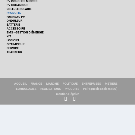
PV COUCHES MINCES
PV ORGANIQUE
CELLULE SOLAIRE
PRODUITS
PANNEAU PV
ONDULEUR
BATTERIE
ACCESSOIRE
EMS - GESTION D'ÉNERGIE
KIT
LOGICIEL
OPTIMISEUR
SERVICE
TRACKEUR
ACCUEIL
FRANCE
MARCHÉ
POLITIQUE
ENTREPRISES
MÉTIERS
TECHNOLOGIES
RÉALISATIONS
PRODUITS
Politique de cookies (EU)
mentions légales