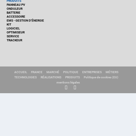
PRODUITS
PANNEAU PV
ONDULEUR
BATTERIE
ACCESSOIRE
EMS - GESTION D'ÉNERGIE
KIT
LOGICIEL
OPTIMISEUR
SERVICE
TRACKEUR
ACCUEIL
FRANCE
MARCHÉ
POLITIQUE
ENTREPRISES
MÉTIERS
TECHNOLOGIES
RÉALISATIONS
PRODUITS
Politique de cookies (EU)
mentions légales