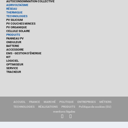
AUTOCONSOMMATION COLLECTIVE
AGRIVOLTAÏSME
RÉSEAU
THERMIQUE
TECHNOLOGIES
PV SILICIUM
PV COUCHES MINCES
PV ORGANIQUE
CELLULE SOLAIRE
PRODUITS
PANNEAU PV
ONDULEUR
BATTERIE
ACCESSOIRE
EMS - GESTION D'ÉNERGIE
KIT
LOGICIEL
OPTIMISEUR
SERVICE
TRACKEUR
ACCUEIL
FRANCE
MARCHÉ
POLITIQUE
ENTREPRISES
MÉTIERS
TECHNOLOGIES
RÉALISATIONS
PRODUITS
Politique de cookies (EU)
mentions légales