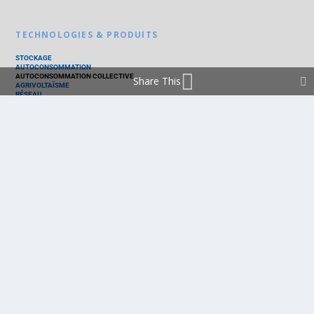
TECHNOLOGIES & PRODUITS
STOCKAGE
AUTOCONSOMMATION
AUTOCONSOMMATION COLLECTIVE
Share This
AGRIVOLTAÏSME
RÉSEAU
THERMIQUE
TECHNOLOGIES
PV SILICIUM
PV COUCHES MINCES
PV ORGANIQUE
CELLULE SOLAIRE
PRODUITS
PANNEAU PV
ONDULEUR
BATTERIE
ACCESSOIRE
EMS - GESTION D'ÉNERGIE
KIT
LOGICIEL
OPTIMISEUR
SERVICE
TRACKEUR