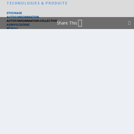
TECHNOLOGIES & PRODUITS
STOCKAGE
AUTOCONSOMMATION
AUTOCONSOMMATION COLLECTIVE
Share This
AGRIVOLTAÏSME
RÉSEAU
THERMIQUE
TECHNOLOGIES
PV SILICIUM
PV COUCHES MINCES
PV ORGANIQUE
CELLULE SOLAIRE
PRODUITS
PANNEAU PV
ONDULEUR
BATTERIE
ACCESSOIRE
EMS - GESTION D'ÉNERGIE
KIT
LOGICIEL
OPTIMISEUR
SERVICE
TRACKEUR
ACCUEIL
FRANCE
MARCHÉ
POLITIQUE
ENTREPRISES
MÉTIERS
TECHNOLOGIES
RÉALISATIONS
PRODUITS
Politique de cookies (EU)