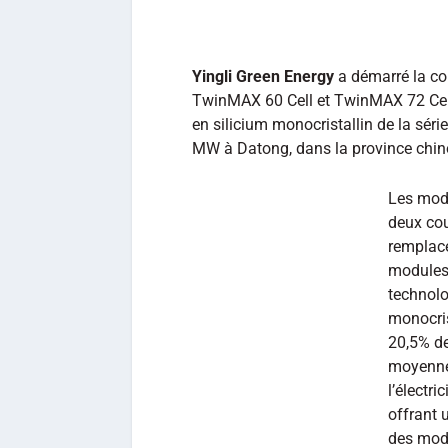
Yingli Green Energy
a démarré la c
TwinMAX 60 Cell et TwinMAX 72 Cell
en silicium monocristallin de la sér
MW à Datong, dans la province chin
Les mod
deux cou
remplace
modules 
technolo
monocris
20,5% de
moyenne
l’électri
offrant 
des modu