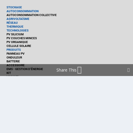
STOCKAGE
AUTOCONSOMMATION
AUTOCONSOMMATION COLLECTIVE
AGRIVOLTAÏSME
RÉSEAU
THERMIQUE
TECHNOLOGIES
PV SILICIUM
PV COUCHES MINCES
PV ORGANIQUE
CELLULE SOLAIRE
PRODUITS
PANNEAU PV
ONDULEUR
BATTERIE
ACCESSOIRE
Share This
EMS - GESTION D'ÉNERGIE
KIT
LOGICIEL
OPTIMISEUR
SERVICE
TRACKEUR
ACCUEIL
FRANCE
MARCHÉ
POLITIQUE
ENTREPRISES
MÉTIERS
TECHNOLOGIES
RÉALISATIONS
PRODUITS
Politique de cookies (EU)
mentions légales