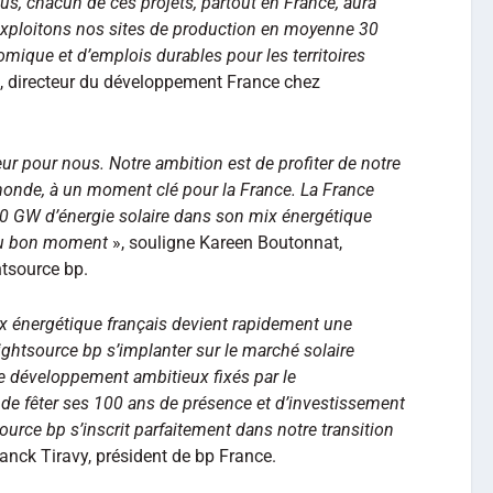
us, chacun de ces projets, partout en France, aura
exploitons nos sites de production en moyenne 30
mique et d’emplois durables pour les territoires
, directeur du développement France chez
ur pour nous. Notre ambition est de profiter de notre
monde, à un moment clé pour la France. La France
00 GW d’énergie solaire dans son mix énergétique
 au bon moment
», souligne Kareen Boutonnat,
tsource bp.
ix énergétique français devient rapidement une
Lightsource bp s’implanter sur le marché solaire
de développement ambitieux fixés par le
de fêter ses 100 ans de présence et d’investissement
urce bp s’inscrit parfaitement dans notre transition
ranck Tiravy, président de bp France.