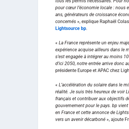
tous les permis nécessaires. Pour no
pour cœur l’économie locale : nous 
ans, générateurs de croissance écono
concernés
», explique Raphaël Colas
Lightsource bp
.
«
La France représente un enjeu maje
expérience acquise ailleurs dans le 
s’est engagée à intégrer au moins 1
d’ici 2050, notre entrée arrive donc
présidente Europe et APAC chez Ligh
«
L’accélération du solaire dans le m
réalité. Je suis très heureux de voir 
français et contribuer aux objectifs 
gouvernement pour le pays. bp vient 
en France et cette annonce de Lightso
vers un avenir décarboné
», ajoute F