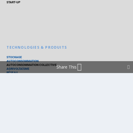
START-UP
TECHNOLOGIES & PRODUITS
STOCKAGE
AUTOCONSOMMATION
AUTOCONSOMMATION COLLECTIVE
Share This
AGRIVOLTAÏSME
RÉSEAU
THERMIQUE
TECHNOLOGIES
PV SILICIUM
PV COUCHES MINCES
PV ORGANIQUE
CELLULE SOLAIRE
PRODUITS
PANNEAU PV
ONDULEUR
BATTERIE
ACCESSOIRE
EMS - GESTION D'ÉNERGIE
KIT
LOGICIEL
OPTIMISEUR