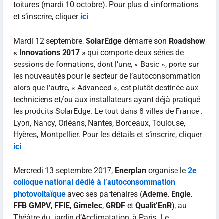
toitures (mardi 10 octobre). Pour plus d »informations
et s’inscrire, cliquer
ici
Mardi 12 septembre,
SolarEdge
démarre son
Roadshow
« Innovations 2017 »
qui comporte deux séries de
sessions de formations, dont l’une, « Basic », porte sur
les nouveautés pour le secteur de l’autoconsommation
alors que l’autre, « Advanced », est plutôt destinée aux
techniciens et/ou aux installateurs ayant déjà pratiqué
les produits SolarEdge. Le tout dans 8 villes de France :
Lyon, Nancy, Orléans, Nantes, Bordeaux, Toulouse,
Hyères, Montpellier. Pour les détails et s’inscrire, cliquer
ici
Mercredi 13 septembre 2017,
Enerplan
organise le
2e
colloque national dédié à l’autoconsommation
photovoltaïque
avec ses partenaires (
Ademe
,
Engie
,
FFB GMPV
,
FFIE
,
Gimelec
,
GRDF
et
Qualit’EnR
), au
Théâtre du jardin d’Acclimatation, à Paris. Le