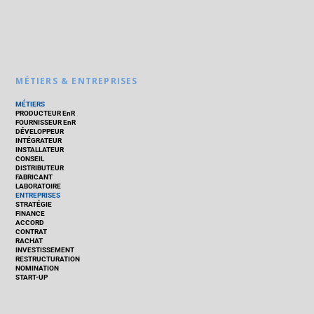
MÉTIERS & ENTREPRISES
MÉTIERS
PRODUCTEUR EnR
FOURNISSEUR EnR
DÉVELOPPEUR
INTÉGRATEUR
INSTALLATEUR
CONSEIL
DISTRIBUTEUR
FABRICANT
LABORATOIRE
ENTREPRISES
STRATÉGIE
FINANCE
ACCORD
CONTRAT
RACHAT
INVESTISSEMENT
RESTRUCTURATION
NOMINATION
START-UP