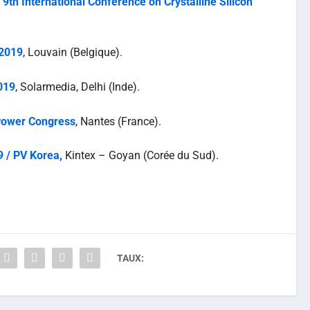
9th International Conference on Crystalline Silicon
2019
, Louvain (Belgique).
019
, Solarmedia, Delhi (Inde).
Power Congress
, Nantes (France).
 / PV Korea,
Kintex – Goyan (Corée du Sud).
TAUX: