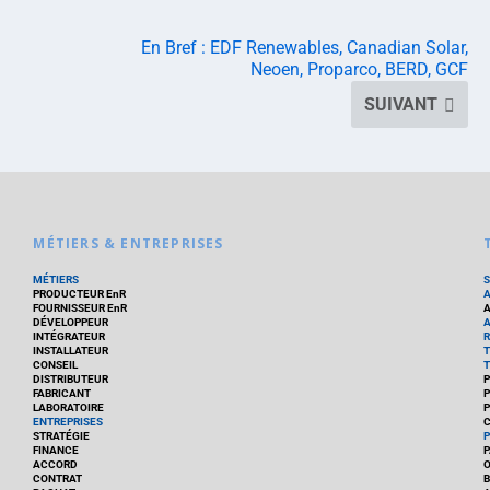
En Bref : EDF Renewables, Canadian Solar,
Neoen, Proparco, BERD, GCF
SUIVANT
MÉTIERS & ENTREPRISES
MÉTIERS
PRODUCTEUR EnR
FOURNISSEUR EnR
A
DÉVELOPPEUR
A
INTÉGRATEUR
R
INSTALLATEUR
T
CONSEIL
T
DISTRIBUTEUR
P
FABRICANT
P
LABORATOIRE
P
ENTREPRISES
C
STRATÉGIE
P
FINANCE
P
ACCORD
CONTRAT
B