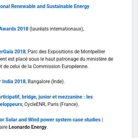
tional Renewable and Sustainable Energy
 Awards 2018
(lauréats internationaux),
.
erGaïa 2018
, Parc des Expositions de Montpellier
ent est placé sous le haut patronage du ministère de
e et de celui de la Commission Européenne.
r India 2018
, Bangalore (Inde).
icipatif, bridge, junior et mezzanine : les
veloppeurs
, CycleENR, Paris (France).
for Solar and Wind power system case studies |
aire
Leonardo Energy
.