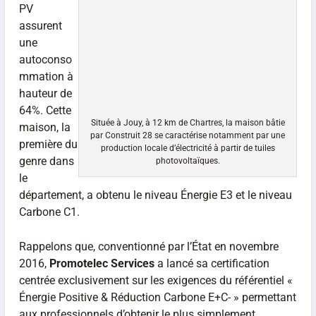
PV
assurent
une
autoconso
mmation à
hauteur de
64%. Cette
Située à Jouy, à 12 km de Chartres, la maison bâtie
maison, la
par Construit 28 se caractérise notamment par une
première du
production locale d’électricité à partir de tuiles
genre dans
photovoltaïques.
le
département, a obtenu le niveau Énergie E3 et le niveau
Carbone C1.
Rappelons que, conventionné par l’État en novembre
2016,
Promotelec Services
a lancé sa certification
centrée exclusivement sur les exigences du référentiel «
Énergie Positive & Réduction Carbone E+C- » permettant
aux professionnels d’obtenir le plus simplement