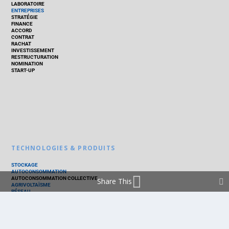
LABORATOIRE
ENTREPRISES
STRATÉGIE
FINANCE
ACCORD
CONTRAT
RACHAT
INVESTISSEMENT
RESTRUCTURATION
NOMINATION
START-UP
TECHNOLOGIES & PRODUITS
STOCKAGE
AUTOCONSOMMATION
AUTOCONSOMMATION COLLECTIVE
Share This
AGRIVOLTAÏSME
RÉSEAU
THERMIQUE
TECHNOLOGIES
PV SILICIUM
PV COUCHES MINCES
PV ORGANIQUE