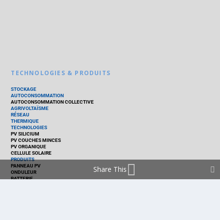
TECHNOLOGIES & PRODUITS
STOCKAGE
AUTOCONSOMMATION
AUTOCONSOMMATION COLLECTIVE
AGRIVOLTAÏSME
RÉSEAU
THERMIQUE
TECHNOLOGIES
PV SILICIUM
PV COUCHES MINCES
PV ORGANIQUE
CELLULE SOLAIRE
PRODUITS
PANNEAU PV
Share This
ONDULEUR
BATTERIE
ACCESSOIRE
EMS - GESTION D'ÉNERGIE
KIT
LOGICIEL
OPTIMISEUR
SERVICE