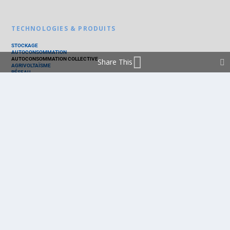
TECHNOLOGIES & PRODUITS
STOCKAGE
AUTOCONSOMMATION
AUTOCONSOMMATION COLLECTIVE
Share This
AGRIVOLTAÏSME
RÉSEAU
THERMIQUE
TECHNOLOGIES
PV SILICIUM
PV COUCHES MINCES
PV ORGANIQUE
CELLULE SOLAIRE
PRODUITS
PANNEAU PV
ONDULEUR
BATTERIE
ACCESSOIRE
EMS - GESTION D'ÉNERGIE
KIT
LOGICIEL
OPTIMISEUR
SERVICE
TRACKEUR