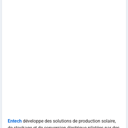
Entech
développe des solutions de production solaire,
de stockage et de conversion électrique pilotées par des