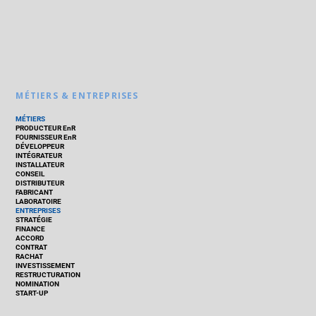
MÉTIERS & ENTREPRISES
MÉTIERS
PRODUCTEUR EnR
FOURNISSEUR EnR
DÉVELOPPEUR
INTÉGRATEUR
INSTALLATEUR
CONSEIL
DISTRIBUTEUR
FABRICANT
LABORATOIRE
ENTREPRISES
STRATÉGIE
FINANCE
ACCORD
CONTRAT
RACHAT
INVESTISSEMENT
RESTRUCTURATION
NOMINATION
START-UP