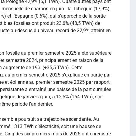
et la Pologne 42,9% (5,1 TWh). Quatre autres pays ont
n mensuelle de charbon en juin : la Tchéquie (17,9%),
%) et l’Espagne (0,6%), qui s’approche de la sortie
ibles fossiles ont produit 23,6% (48,5 TWh) de
it juste au-dessus du niveau record de 22,9% atteint en
ion fossile au premier semestre 2025 a été supérieure
er semestre 2024, principalement en raison de la
i a augmenté de 19% (+35,5 TWh). Cette
z au premier semestre 2025 s’explique en partie par
ue et éolienne au premier semestre 2025 par rapport
persistante a entraîné une baisse de la part cumulée
rgétique de janvier à juin, à 12,5% (164 TWh), soit
ême période l’an dernier.
nsemble poursuit sa trajectoire ascendante. Au
mmé 1313 TWh d’électricité, soit une hausse de
e. Cinq des six premiers mois de 2025 ont enregistré