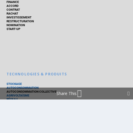
FINANCE
ACCORD
CONTRAT
RACHAT
INVESTISSEMENT
RESTRUCTURATION
NOMINATION
START-UP
TECHNOLOGIES & PRODUITS
STOCKAGE
AUTOCONSOMMATION
AUTOCONSOMMATION COLLECTIVE
Share This
AGRIVOLTAÏSME
RÉSEAU
THERMIQUE
TECHNOLOGIES
PV SILICIUM
PV COUCHES MINCES
PV ORGANIQUE
CELLULE SOLAIRE
PRODUITS
PANNEAU PV