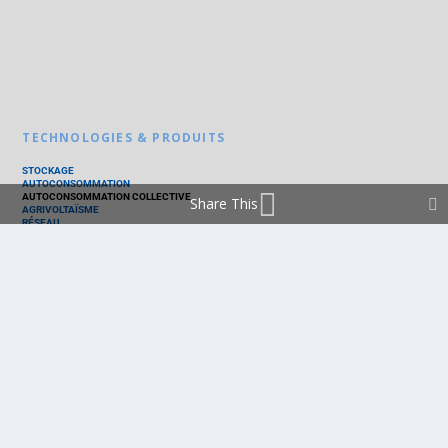
TECHNOLOGIES & PRODUITS
STOCKAGE
AUTOCONSOMMATION
AUTOCONSOMMATION COLLECTIVE
Share This
AGRIVOLTAÏSME
RÉSEAU
THERMIQUE
TECHNOLOGIES
PV SILICIUM
PV COUCHES MINCES
PV ORGANIQUE
CELLULE SOLAIRE
PRODUITS
PANNEAU PV
ONDULEUR
BATTERIE
ACCESSOIRE
EMS - GESTION D'ÉNERGIE
KIT
LOGICIEL
OPTIMISEUR
SERVICE
TRACKEUR