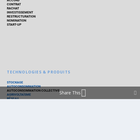
ACCORD
CONTRAT
RACHAT
INVESTISSEMENT
RESTRUCTURATION
NOMINATION
START-UP
TECHNOLOGIES & PRODUITS
STOCKAGE
AUTOCONSOMMATION
AUTOCONSOMMATION COLLECTIVE
Share This
AGRIVOLTAÏSME
RÉSEAU
THERMIQUE
TECHNOLOGIES
PV SILICIUM
PV COUCHES MINCES
PV ORGANIQUE
CELLULE SOLAIRE
PRODUITS
PANNEAU PV
ONDULEUR
BATTERIE