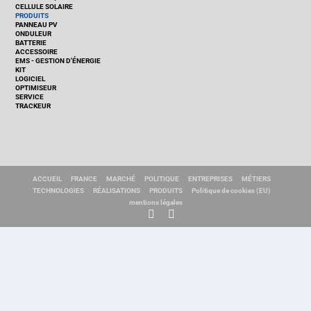
CELLULE SOLAIRE
PRODUITS
PANNEAU PV
ONDULEUR
BATTERIE
ACCESSOIRE
EMS - GESTION D'ÉNERGIE
KIT
LOGICIEL
OPTIMISEUR
SERVICE
TRACKEUR
ACCUEIL
FRANCE
MARCHÉ
POLITIQUE
ENTREPRISES
MÉTIERS
TECHNOLOGIES
RÉALISATIONS
PRODUITS
Politique de cookies (EU)
mentions légales