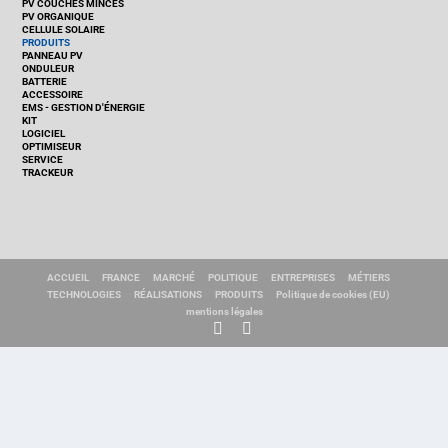
PV COUCHES MINCES
PV ORGANIQUE
CELLULE SOLAIRE
PRODUITS
PANNEAU PV
ONDULEUR
BATTERIE
ACCESSOIRE
EMS - GESTION D'ÉNERGIE
KIT
LOGICIEL
OPTIMISEUR
SERVICE
TRACKEUR
ACCUEIL
FRANCE
MARCHÉ
POLITIQUE
ENTREPRISES
MÉTIERS
TECHNOLOGIES
RÉALISATIONS
PRODUITS
Politique de cookies (EU)
mentions légales