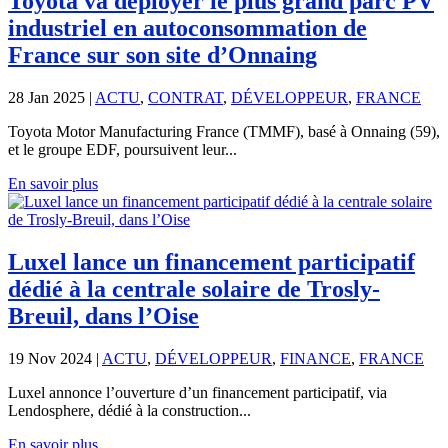
Toyota va déployer le plus grand parc PV
industriel en autoconsommation de
France sur son site d’Onnaing
28 Jan 2025
|
ACTU
,
CONTRAT
,
DÉVELOPPEUR
,
FRANCE
Toyota Motor Manufacturing France (TMMF), basé à Onnaing (59),
et le groupe EDF, poursuivent leur...
En savoir plus
Luxel lance un financement participatif
dédié à la centrale solaire de Trosly-
Breuil, dans l’Oise
19 Nov 2024
|
ACTU
,
DÉVELOPPEUR
,
FINANCE
,
FRANCE
Luxel annonce l’ouverture d’un financement participatif, via
Lendosphere, dédié à la construction...
En savoir plus