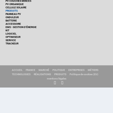
PV COUCHES MINCES
PV ORGANIQUE
CELLULE SOLAIRE
PRODUITS
PANNEAU PV
ONDULEUR
BATTERIE
ACCESSOIRE
EMS - GESTION D'ÉNERGIE
KIT
LOGICIEL
OPTIMISEUR
SERVICE
TRACKEUR
ACCUEIL
FRANCE
MARCHÉ
POLITIQUE
ENTREPRISES
MÉTIERS
TECHNOLOGIES
RÉALISATIONS
PRODUITS
Politique de cookies (EU)
mentions légales