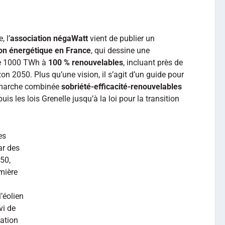
 l’
association
négaWatt
vient de publier un
ion énergétique en France
, qui dessine une
que 1000 TWh à
100 % renouvelables
, incluant près de
izon 2050. Plus qu’une vision, il s’agit d’un guide pour
démarche combinée
sobriété-efficacité-renouvelables
puis les lois Grenelle jusqu’à la loi pour la transition
es
ar des
50,
mière
l’éolien
vi de
ation