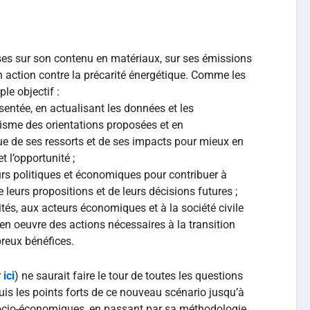
yses sur son contenu en matériaux, sur ses émissions
on action contre la précarité énergétique. Comme les
ple objectif :
résentée, en actualisant les données et les
lisme des orientations proposées et en
e de ses ressorts et de ses impacts pour mieux en
t l’opportunité ;
eurs politiques et économiques pour contribuer à
e leurs propositions et de leurs décisions futures ;
tés, aux acteurs économiques et à la société civile
e en oeuvre des actions nécessaires à la transition
breux bénéfices.
r
ici
) ne saurait faire le tour de toutes les questions
puis les points forts de ce nouveau scénario jusqu’à
ocio-économiques, en passant par sa méthodologie