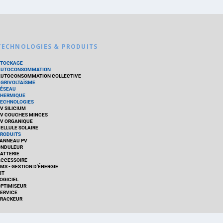
TECHNOLOGIES & PRODUITS
STOCKAGE
AUTOCONSOMMATION
UTOCONSOMMATION COLLECTIVE
GRIVOLTAÏSME
ÉSEAU
HERMIQUE
ECHNOLOGIES
V SILICIUM
V COUCHES MINCES
V ORGANIQUE
ELLULE SOLAIRE
RODUITS
ANNEAU PV
ONDULEUR
ATTERIE
CCESSOIRE
MS - GESTION D'ÉNERGIE
IT
OGICIEL
PTIMISEUR
ERVICE
RACKEUR