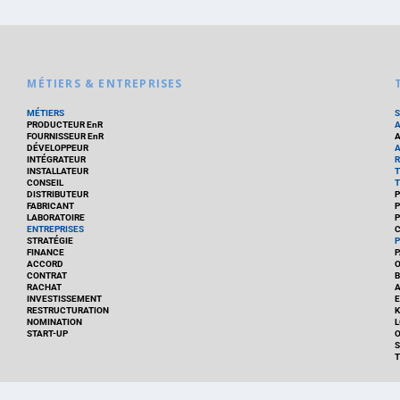
MÉTIERS & ENTREPRISES
MÉTIERS
PRODUCTEUR EnR
FOURNISSEUR EnR
A
DÉVELOPPEUR
A
INTÉGRATEUR
R
INSTALLATEUR
T
CONSEIL
T
DISTRIBUTEUR
P
FABRICANT
P
LABORATOIRE
P
ENTREPRISES
C
STRATÉGIE
P
FINANCE
P
ACCORD
CONTRAT
B
RACHAT
A
INVESTISSEMENT
E
RESTRUCTURATION
K
NOMINATION
L
START-UP
O
S
T