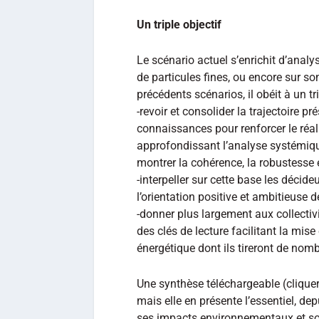
Un triple objectif
Le scénario actuel s’enrichit d’anal
de particules fines, ou encore sur s
précédents scénarios, il obéit à un tri
-revoir et consolider la trajectoire p
connaissances pour renforcer le réa
approfondissant l’analyse systémiqu
montrer la cohérence, la robustesse e
-interpeller sur cette base les décid
l’orientation positive et ambitieuse d
-donner plus largement aux collectivi
des clés de lecture facilitant la mis
énergétique dont ils tireront de nom
Une synthèse téléchargeable (clique
mais elle en présente l’essentiel, de
ses impacts environnementaux et s