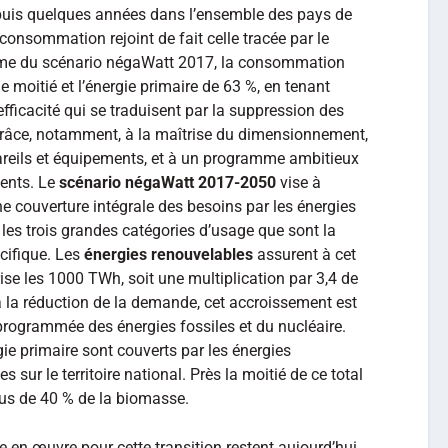
depuis quelques années dans l’ensemble des pays de
consommation rejoint de fait celle tracée par le
rme du scénario négaWatt 2017, la consommation
e moitié et l’énergie primaire de 63 %, en tenant
fficacité qui se traduisent par la suppression des
 grâce, notamment, à la maîtrise du dimensionnement,
areils et équipements, et à un programme ambitieux
ments. Le
scénario négaWatt 2017-2050
vise à
e couverture intégrale des besoins par les énergies
les trois grandes catégories d’usage que sont la
pécifique. Les
énergies renouvelables
assurent à cet
se les 1000 TWh, soit une multiplication par 3,4 de
à la réduction de la demande, cet accroissement est
 programmée des énergies fossiles et du nucléaire.
gie primaire sont couverts par les énergies
 sur le territoire national. Près la moitié de ce total
plus de 40 % de la biomasse.
se en œuvre pour cette transition restent aujourd’hui