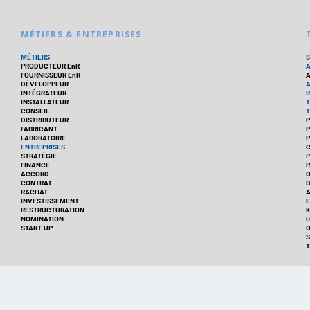
MÉTIERS & ENTREPRISES
MÉTIERS
PRODUCTEUR EnR
FOURNISSEUR EnR
A
DÉVELOPPEUR
A
INTÉGRATEUR
R
INSTALLATEUR
T
CONSEIL
T
DISTRIBUTEUR
P
FABRICANT
P
LABORATOIRE
P
ENTREPRISES
C
STRATÉGIE
P
FINANCE
P
ACCORD
CONTRAT
B
RACHAT
A
INVESTISSEMENT
E
RESTRUCTURATION
K
NOMINATION
L
START-UP
O
S
T