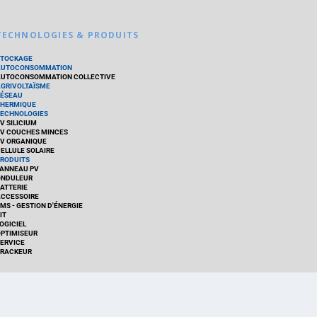
TECHNOLOGIES & PRODUITS
STOCKAGE
AUTOCONSOMMATION
UTOCONSOMMATION COLLECTIVE
GRIVOLTAÏSME
ÉSEAU
HERMIQUE
ECHNOLOGIES
V SILICIUM
V COUCHES MINCES
V ORGANIQUE
ELLULE SOLAIRE
RODUITS
ANNEAU PV
ONDULEUR
ATTERIE
CCESSOIRE
MS - GESTION D'ÉNERGIE
IT
OGICIEL
PTIMISEUR
ERVICE
RACKEUR