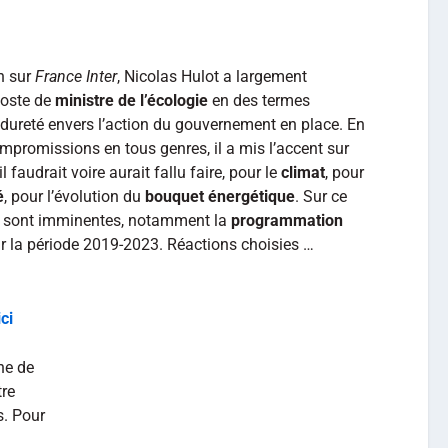
n sur
France Inter
, Nicolas Hulot a largement
poste de
ministre de l’écologie
en des termes
dureté envers l’action du gouvernement en place. En
compromissions en tous genres, il a mis l’accent sur
’il faudrait voire aurait fallu faire, pour le
climat
, pour
é
, pour l’évolution du
bouquet énergétique
. Sur ce
ns sont imminentes, notamment la
programmation
 la période 2019-2023. Réactions choisies …
ici
ne de
tre
ns. Pour