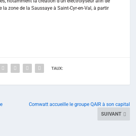
iés, notamment la création d’un électrolyseur afin de
e la zone de la Saussaye à Saint-Cyr-en-Val, à partir
TAUX:
ne
Comwatt accueille le groupe QAIR à son capital
SUIVANT