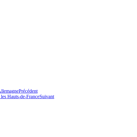
’Allemagne
Précédent
 les Hauts-de-France
Suivant