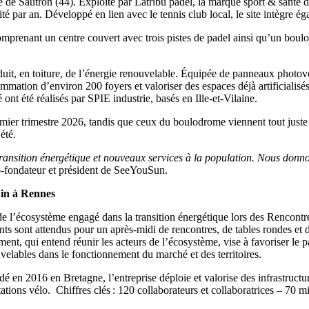
e de Sautron (44). Exploité par Latribu padel, la marque sport & santé de
té par an. Développé en lien avec le tennis club local, le site intègre
prenant un centre couvert avec trois pistes de padel ainsi qu’un boulodr
.
oduit, en toiture, de l’énergie renouvelable. Équipée de panneaux photov
mmation d’environ 200 foyers et valoriser des espaces déjà artificialisés
ont été réalisés par SPIE industrie, basés en Ille-et-Vilaine.
ier trimestre 2026, tandis que ceux du boulodrome viennent tout juste d’
été.
r transition énergétique et nouveaux services à la population. Nous donno
o-fondateur et président de SeeYouSun.
uin à Rennes
l’écosystème engagé dans la transition énergétique lors des Rencontres 
ants sont attendus pour un après-midi de rencontres, de tables rondes et 
nt, qui entend réunir les acteurs de l’écosystème, vise à favoriser le pa
velables dans le fonctionnement du marché et des territoires.
dé en 2016 en Bretagne, l’entreprise déploie et valorise des infrastructur
ations vélo. Chiffres clés : 120 collaborateurs et collaboratrices – 70 m