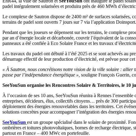
EnR44, la ville de Sautron et
SeeYouSun
ont inauguré le padel solair
padel intégralement solarisées et produira près de 460 MWh d’électrici
Le complexe de Sautron dispose de 2400 m² de surfaces solarisées, com
terrains de padel sont ouverts 7 jours sur 7 via l’application Doinsport
Pendant que les joueurs se dépensent sur les terrains, le complexe pr
par an d’énergie locale et décarbonée, couvrir l’équivalent de la conso
panneaux a été confiée à Eco Solaire France et les travaux d’électricité 
Les travaux du padel ont débuté à l’été 2025 et se sont achevés au prem
démarrage effectif de leur production d’électricité, est prévue pour cet 
« À Sautron, nous concrétisons notre vision de la ville solaire : allie
passe par l’indépendance énergétique »,
souligne François Guerin, c
SeeYouSun organise les Rencontres Solaire & Territoires, le 10 j
À l’occasion de ses 10 ans, SeeYouSun réunira à Rennes l’ensemble de 
entreprises, décideurs, élus, collectifs citoyens… près de 300 particip
déploiement des énergies renouvelables dans les territoires. Cet événeme
solutions concrètes pour accompagner l’intégration des énergies renou
SeeYouSun
est un groupe spécialisé dans le solaire de proximité. Fon
ombrières et toitures photovoltaïques, bornes de recharge électrique, st
partout en France – 400 MWc en portefeuille.