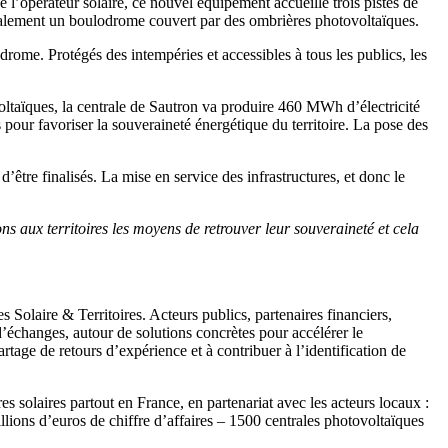
 l’opérateur solaire, ce nouvel équipement accueille trois pistes de
 également un boulodrome couvert par des ombrières photovoltaïques.
ome. Protégés des intempéries et accessibles à tous les publics, les
oltaïques, la centrale de Sautron va produire 460 MWh d’électricité
 pour favoriser la souveraineté énergétique du territoire. La pose des
être finalisés. La mise en service des infrastructures, et donc le
ns aux territoires les moyens de retrouver leur souveraineté et cela
Solaire & Territoires. Acteurs publics, partenaires financiers,
d’échanges, autour de solutions concrètes pour accélérer le
rtage de retours d’expérience et à contribuer à l’identification de
es solaires partout en France, en partenariat avec les acteurs locaux :
illions d’euros de chiffre d’affaires – 1500 centrales photovoltaïques