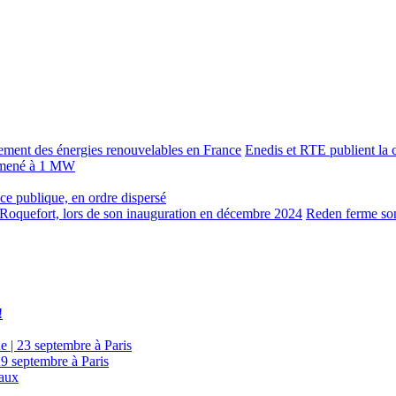
Enedis et RTE publient la c
 ramené à 1 MW
lace publique, en ordre dispersé
Reden ferme son
!
e | 23 septembre à Paris
29 septembre à Paris
eaux