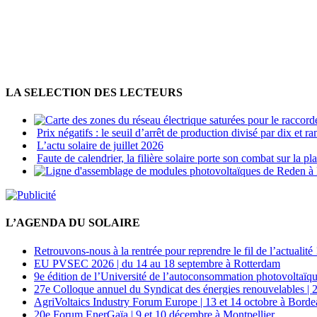
LA SELECTION DES LECTEURS
Prix négatifs : le seuil d’arrêt de production divisé par dix et
L’actu solaire de juillet 2026
Faute de calendrier, la filière solaire porte son combat sur la p
L’AGENDA DU SOLAIRE
Retrouvons-nous à la rentrée pour reprendre le fil de l’actualité 
EU PVSEC 2026 | du 14 au 18 septembre à Rotterdam
9e édition de l’Université de l’autoconsommation photovoltaïqu
27e Colloque annuel du Syndicat des énergies renouvelables | 
AgriVoltaics Industry Forum Europe | 13 et 14 octobre à Bord
20e Forum EnerGaïa | 9 et 10 décembre à Montpellier