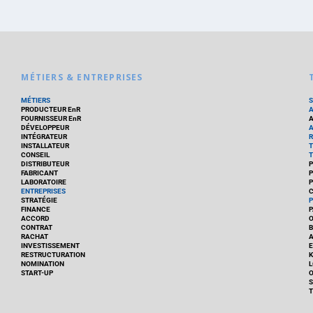
MÉTIERS & ENTREPRISES
MÉTIERS
PRODUCTEUR EnR
FOURNISSEUR EnR
A
DÉVELOPPEUR
A
INTÉGRATEUR
R
INSTALLATEUR
T
CONSEIL
T
DISTRIBUTEUR
P
FABRICANT
P
LABORATOIRE
P
ENTREPRISES
C
STRATÉGIE
P
FINANCE
P
ACCORD
CONTRAT
B
RACHAT
A
INVESTISSEMENT
E
RESTRUCTURATION
K
NOMINATION
L
START-UP
O
S
T