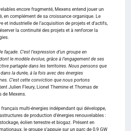
velables encore fragmenté, Mexens entend jouer un
hé, en complément de sa croissance organique. Le
t industrielle de l’acquisition de projets et d’actifs,
réserver la continuité des projets et à renforcer la
gies.
 façade. C’est l’expression d’un groupe en
 dont le modèle évolue, grâce à l’engagement de ses
ective partagée dans les territoires. Nous pensons que
 dans la durée, à la fois avec des énergies
nes. C’est cette conviction que nous portons
nt Julien Fleury, Lionel Themine et Thomas de
ts de Mexens.
 français multi‑énergies indépendant qui développe,
frastructures de production d’énergies renouvelables :
stockage, éolien terrestre et biogaz. Présent en
rnationaux, le groupe s’appuie sur un parc de 0,9 GW