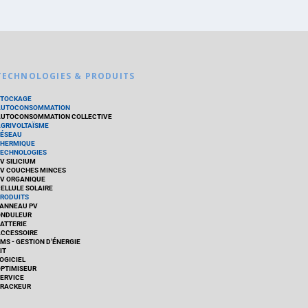
TECHNOLOGIES & PRODUITS
STOCKAGE
AUTOCONSOMMATION
UTOCONSOMMATION COLLECTIVE
GRIVOLTAÏSME
ÉSEAU
HERMIQUE
ECHNOLOGIES
V SILICIUM
V COUCHES MINCES
V ORGANIQUE
ELLULE SOLAIRE
RODUITS
ANNEAU PV
ONDULEUR
ATTERIE
CCESSOIRE
MS - GESTION D'ÉNERGIE
IT
OGICIEL
PTIMISEUR
ERVICE
RACKEUR