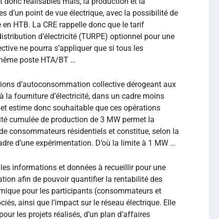
t donc réalisables mais, la production et la
d’un point de vue électrique, avec la possibilité de
e en HTB. La CRE rappelle donc que le tarif
distribution d’électricité (TURPE) optionnel pour une
tive ne pourra s’appliquer que si tous les
un même poste HTA/BT …
ations d’autoconsommation collective dérogeant aux
 la fourniture d’électricité, dans un cadre moins
et estime donc souhaitable que ces opérations
cité cumulée de production de 3 MW permet la
 de consommateurs résidentiels et constitue, selon la
adre d’une expérimentation. D’où la limite à 1 MW …
les informations et données à recueillir pour une
tion afin de pouvoir quantifier la rentabilité des
nomique pour les participants (consommateurs et
iés, ainsi que l’impact sur le réseau électrique. Elle
our les projets réalisés, d’un plan d’affaires