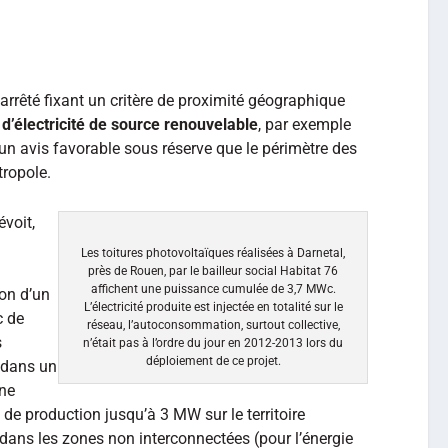
’arrêté fixant un critère de proximité géographique
d’électricité de source renouvelable
, par exemple
n avis favorable sous réserve que le périmètre des
tropole.
évoit,
Les toitures photovoltaïques réalisées à Darnetal,
près de Rouen, par le bailleur social Habitat 76
affichent une puissance cumulée de 3,7 MWc.
on d’un
L’électricité produite est injectée en totalité sur le
c de
réseau, l’autoconsommation, surtout collective,
s
n’était pas à l’ordre du jour en 2012-2013 lors du
déploiement de ce projet.
e dans un
une
de production jusqu’à 3 MW sur le territoire
dans les zones non interconnectées (pour l’énergie