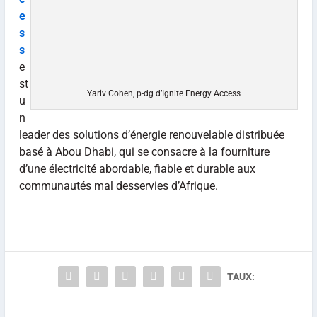
e
s
s
e
st
Yariv Cohen, p-dg d’Ignite Energy Access
u
n
leader des solutions d’énergie renouvelable distribuée
basé à Abou Dhabi, qui se consacre à la fourniture
d’une électricité abordable, fiable et durable aux
communautés mal desservies d’Afrique.
TAUX: