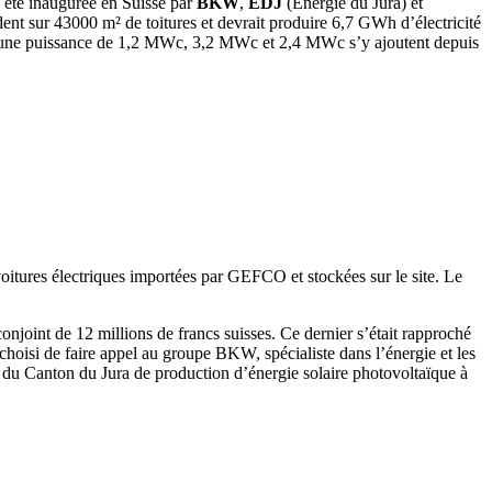
 été inaugurée en Suisse par
BKW
,
EDJ
(Energie du Jura) et
nt sur 43000 m² de toitures et devrait produire 6,7 GWh d’électricité
iche une puissance de 1,2 MWc, 3,2 MWc et 2,4 MWc s’y ajoutent depuis
oitures électriques importées par GEFCO et stockées sur le site. Le
 conjoint de 12 millions de francs suisses. Ce dernier s’était rapproché
choisi de faire appel au groupe BKW, spécialiste dans l’énergie et les
fs du Canton du Jura de production d’énergie solaire photovoltaïque à