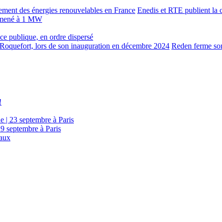
Enedis et RTE publient la c
 ramené à 1 MW
lace publique, en ordre dispersé
Reden ferme son
!
e | 23 septembre à Paris
29 septembre à Paris
eaux