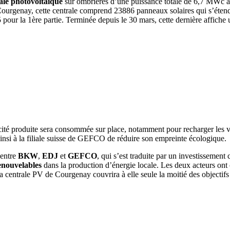
ale photovoltaïque
sur ombrières d’une puissance totale de 6,7 MWc a
ourgenay, cette centrale comprend 23886 panneaux solaires qui s’étende
015 pour la 1ère partie. Terminée depuis le 30 mars, cette dernière aff
icité produite sera consommée sur place, notamment pour recharger les v
insi à la filiale suisse de GEFCO de réduire son empreinte écologique.
 entre
BKW
,
EDJ
et
GEFCO
, qui s’est traduite par un investissement
enouvelables
dans la production d’énergie locale. Les deux acteurs ont 
 la centrale PV de Courgenay couvrira à elle seule la moitié des objecti