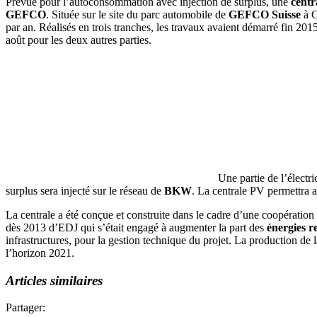
Prévue pour l’autoconsommation avec injection de surplus, une
centr
GEFCO
. Située sur le site du parc automobile de
GEFCO Suisse
à C
par an. Réalisés en trois tranches, les travaux avaient démarré fin 2
août pour les deux autres parties.
Une partie de l’électr
surplus sera injecté sur le réseau de
BKW
. La centrale PV permettra a
La centrale a été conçue et construite dans le cadre d’une coopération
dès 2013 d’EDJ qui s’était engagé à augmenter la part des
énergies r
infrastructures, pour la gestion technique du projet. La production de
l’horizon 2021.
Articles similaires
Partager: