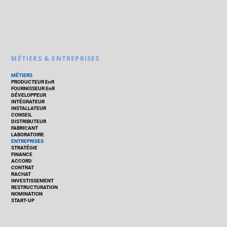
MÉTIERS & ENTREPRISES
MÉTIERS
PRODUCTEUR EnR
FOURNISSEUR EnR
DÉVELOPPEUR
INTÉGRATEUR
INSTALLATEUR
CONSEIL
DISTRIBUTEUR
FABRICANT
LABORATOIRE
ENTREPRISES
STRATÉGIE
FINANCE
ACCORD
CONTRAT
RACHAT
INVESTISSEMENT
RESTRUCTURATION
NOMINATION
START-UP