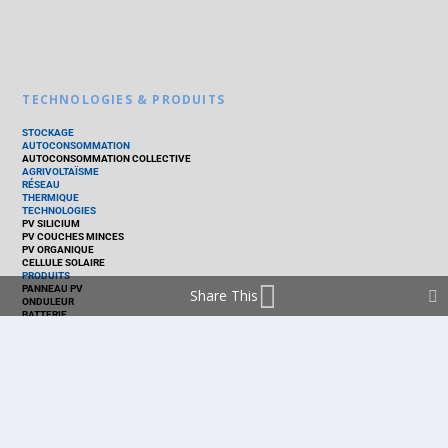
TECHNOLOGIES & PRODUITS
STOCKAGE
AUTOCONSOMMATION
AUTOCONSOMMATION COLLECTIVE
AGRIVOLTAÏSME
RÉSEAU
THERMIQUE
TECHNOLOGIES
PV SILICIUM
PV COUCHES MINCES
PV ORGANIQUE
CELLULE SOLAIRE
PRODUITS
PANNEAU PV
Share This
ONDULEUR
BATTERIE
ACCESSOIRE
EMS - GESTION D'ÉNERGIE
KIT
LOGICIEL
OPTIMISEUR
SERVICE
TRACKEUR