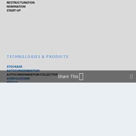
RESTRUCTURATION
NOMINATION
START-UP
TECHNOLOGIES & PRODUITS
STOCKAGE
AUTOCONSOMMATION
AUTOCONSOMMATION COLLECTIVE
Share This
AGRIVOLTAÏSME
RÉSEAU
THERMIQUE
TECHNOLOGIES
PV SILICIUM
PV COUCHES MINCES
PV ORGANIQUE
CELLULE SOLAIRE
PRODUITS
PANNEAU PV
ONDULEUR
BATTERIE
ACCESSOIRE
EMS - GESTION D'ÉNERGIE
KIT