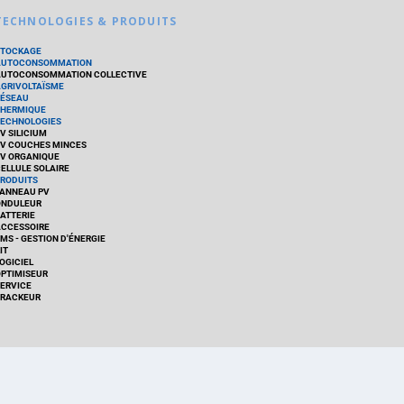
TECHNOLOGIES & PRODUITS
STOCKAGE
AUTOCONSOMMATION
UTOCONSOMMATION COLLECTIVE
GRIVOLTAÏSME
ÉSEAU
HERMIQUE
ECHNOLOGIES
V SILICIUM
V COUCHES MINCES
V ORGANIQUE
ELLULE SOLAIRE
RODUITS
ANNEAU PV
ONDULEUR
ATTERIE
CCESSOIRE
MS - GESTION D'ÉNERGIE
IT
OGICIEL
PTIMISEUR
ERVICE
RACKEUR
ISATIONS
PRODUITS
Politique de cookies (EU)
mentions légales