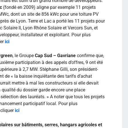
, mais est suivi d’un grand nombre de développeurs.
c
(fondé en 2009) aligne par exemple 11 projets
MWc, dont un site de 856 kWc pour une toiture PV
près de Lyon. Terre et Lac a porté les 11 projets pour
ac Solaire II, Lyon Rhône Solaire et Vercors Sun, et
veloppeur, installateur et exploitant. Pour plus
uer
ici
rgreen
, le Groupe
Cap Sud – Gavriane
confirme que,
uxième participation à des appels d’offres, 9 ont été
upérieure à 2,7 MW. Stéphane Gilli, son président-
nt de « la baisse inquiétante des tarifs d’achat
urrait mettre à mal les constructeurs si elle devait
 qualité du dossier garde encore une place
élection des lauréats. » A noter que tous les projets
ancement participatif local. Pour plus
 cliquer
ici
solaires sur bâtiments, serres, hangars agricoles et