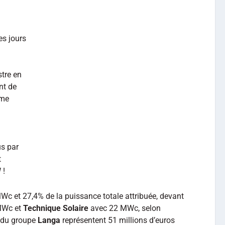
s jours
stre en
nt de
ème
us par
t
 !
Wc et 27,4% de la puissance totale attribuée, devant
MWc et
Technique Solaire
avec 22 MWc, selon
s du groupe
Langa
représentent 51 millions d’euros