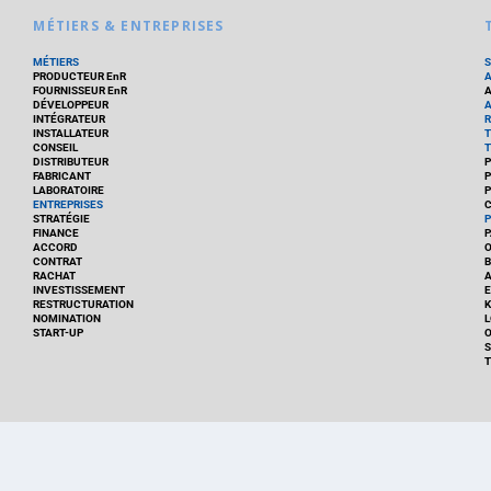
MÉTIERS & ENTREPRISES
MÉTIERS
PRODUCTEUR EnR
FOURNISSEUR EnR
A
DÉVELOPPEUR
A
INTÉGRATEUR
R
INSTALLATEUR
T
CONSEIL
T
DISTRIBUTEUR
P
FABRICANT
P
LABORATOIRE
P
ENTREPRISES
C
STRATÉGIE
P
FINANCE
P
ACCORD
CONTRAT
B
RACHAT
A
INVESTISSEMENT
E
RESTRUCTURATION
K
NOMINATION
L
START-UP
O
S
T
UEIL
FRANCE
MARCHÉ
POLITIQUE
ENTREPRISES
MÉTIERS
TECHNOLOGIES
RÉAL