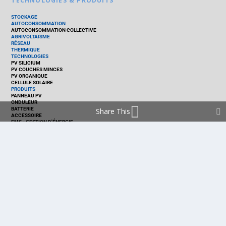
TECHNOLOGIES & PRODUITS
STOCKAGE
AUTOCONSOMMATION
AUTOCONSOMMATION COLLECTIVE
AGRIVOLTAÏSME
RÉSEAU
THERMIQUE
TECHNOLOGIES
PV SILICIUM
PV COUCHES MINCES
PV ORGANIQUE
CELLULE SOLAIRE
PRODUITS
PANNEAU PV
ONDULEUR
BATTERIE
Share This
ACCESSOIRE
EMS - GESTION D'ÉNERGIE
KIT
LOGICIEL
OPTIMISEUR
SERVICE
TRACKEUR
ACCUEIL
FRANCE
MARCHÉ
POLITIQUE
ENTREPRISES
MÉTIERS
TECHNOLOGIES
RÉALISATIONS
PRODUITS
Politique de cookies (EU)
mentions légales