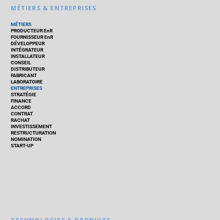
MÉTIERS & ENTREPRISES
MÉTIERS
PRODUCTEUR EnR
FOURNISSEUR EnR
DÉVELOPPEUR
INTÉGRATEUR
INSTALLATEUR
CONSEIL
DISTRIBUTEUR
FABRICANT
LABORATOIRE
ENTREPRISES
STRATÉGIE
FINANCE
ACCORD
CONTRAT
RACHAT
INVESTISSEMENT
RESTRUCTURATION
NOMINATION
START-UP