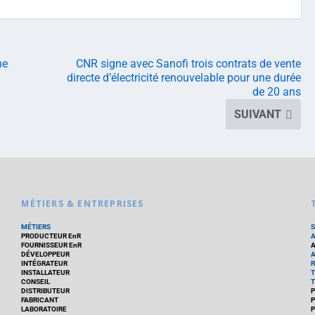
ne
CNR signe avec Sanofi trois contrats de vente
directe d’électricité renouvelable pour une durée
de 20 ans
SUIVANT
MÉTIERS & ENTREPRISES
MÉTIERS
PRODUCTEUR EnR
FOURNISSEUR EnR
A
DÉVELOPPEUR
A
INTÉGRATEUR
R
INSTALLATEUR
T
CONSEIL
T
DISTRIBUTEUR
P
FABRICANT
P
LABORATOIRE
P