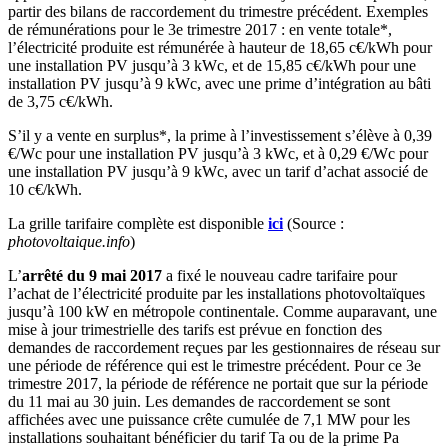
partir des bilans de raccordement du trimestre précédent. Exemples
de rémunérations pour le 3e trimestre 2017 : en vente totale*,
l’électricité produite est rémunérée à hauteur de 18,65 c€/kWh pour
une installation PV jusqu’à 3 kWc, et de 15,85 c€/kWh pour une
installation PV jusqu’à 9 kWc, avec une prime d’intégration au bâti
de 3,75 c€/kWh.
S’il y a vente en surplus*, la prime à l’investissement s’élève à 0,39
€/Wc pour une installation PV jusqu’à 3 kWc, et à 0,29 €/Wc pour
une installation PV jusqu’à 9 kWc, avec un tarif d’achat associé de
10 c€/kWh.
La grille tarifaire complète est disponible
ici
(Source :
photovoltaique.info
)
L’
arrêté du 9 mai 2017
a fixé le nouveau cadre tarifaire pour
l’achat de l’électricité produite par les installations photovoltaïques
jusqu’à 100 kW en métropole continentale. Comme auparavant, une
mise à jour trimestrielle des tarifs est prévue en fonction des
demandes de raccordement reçues par les gestionnaires de réseau sur
une période de référence qui est le trimestre précédent. Pour ce 3e
trimestre 2017, la période de référence ne portait que sur la période
du 11 mai au 30 juin. Les demandes de raccordement se sont
affichées avec une puissance crête cumulée de 7,1 MW pour les
installations souhaitant bénéficier du tarif Ta ou de la prime Pa