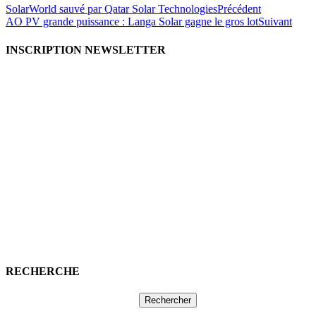
SolarWorld sauvé par Qatar Solar Technologies
Précédent
AO PV grande puissance : Langa Solar gagne le gros lot
Suivant
INSCRIPTION NEWSLETTER
RECHERCHE
Rechercher :