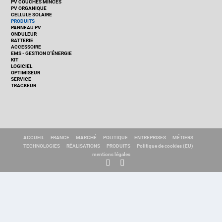
PV COUCHES MINCES
PV ORGANIQUE
CELLULE SOLAIRE
PRODUITS
PANNEAU PV
ONDULEUR
BATTERIE
ACCESSOIRE
EMS - GESTION D'ÉNERGIE
KIT
LOGICIEL
OPTIMISEUR
SERVICE
TRACKEUR
ACCUEIL
FRANCE
MARCHÉ
POLITIQUE
ENTREPRISES
MÉTIERS
TECHNOLOGIES
RÉALISATIONS
PRODUITS
Politique de cookies (EU)
mentions légales