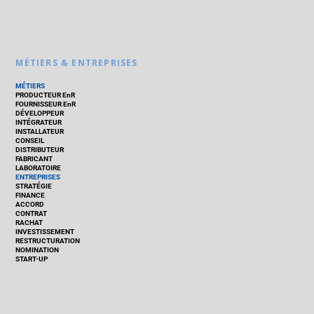
MÉTIERS & ENTREPRISES
MÉTIERS
PRODUCTEUR EnR
FOURNISSEUR EnR
DÉVELOPPEUR
INTÉGRATEUR
INSTALLATEUR
CONSEIL
DISTRIBUTEUR
FABRICANT
LABORATOIRE
ENTREPRISES
STRATÉGIE
FINANCE
ACCORD
CONTRAT
RACHAT
INVESTISSEMENT
RESTRUCTURATION
NOMINATION
START-UP