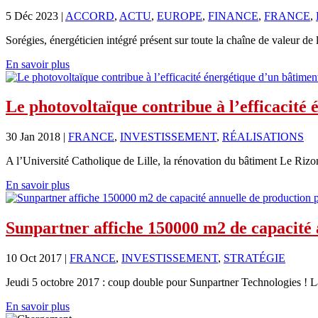
5 Déc 2023
|
ACCORD
,
ACTU
,
EUROPE
,
FINANCE
,
FRANCE
,
Sorégies, énergéticien intégré présent sur toute la chaîne de valeur de l
En savoir plus
Le photovoltaïque contribue à l’efficacité 
30 Jan 2018
|
FRANCE
,
INVESTISSEMENT
,
RÉALISATIONS
A l’Université Catholique de Lille, la rénovation du bâtiment Le Rizo
En savoir plus
Sunpartner affiche 150000 m2 de capacité 
10 Oct 2017
|
FRANCE
,
INVESTISSEMENT
,
STRATÉGIE
Jeudi 5 octobre 2017 : coup double pour Sunpartner Technologies ! La 
En savoir plus