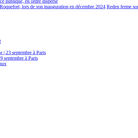
lace publique, en ordre dispersé
Reden ferme son
!
e | 23 septembre à Paris
29 septembre à Paris
eaux