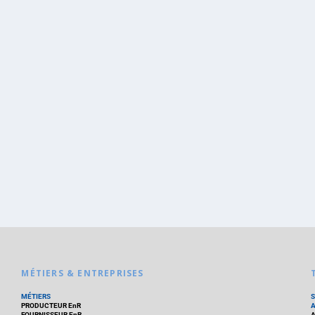
MÉTIERS & ENTREPRISES
MÉTIERS
PRODUCTEUR EnR
FOURNISSEUR EnR
A